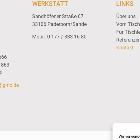
WERKSTATT
LINKS
Sandhöfener Straße 67
Über uns
33106 Paderborn/Sande
Vom Tisch
Für Tischle
Mobil: 0 177 / 333 16 80
Referenze
Kontakt
666
7 863
80
h@gmx.de
Wir verwende